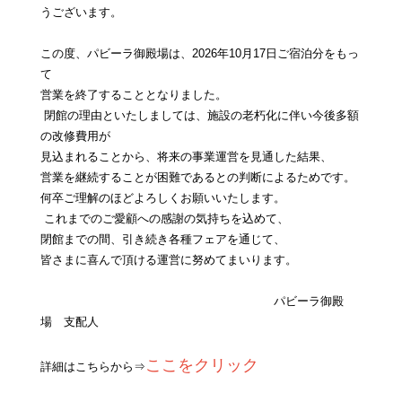
うございます。
この度、パビーラ御殿場は、
2026
年
10
月
17
日ご宿泊分を
もっ
て
営業
を終了することとなりました。
閉館の理由といたしましては、施設の老朽化に伴い今後多額
の改修費用
が
見込まれる
ことから、将来の事業運営を見通した結果
、
営業
を継続することが困難であると
の判断
によるためです
。
何卒
ご理解のほどよろしくお願いいたします。
これまでのご愛顧への感謝の気持ちを込めて
、
閉館
までの間
、引き続き
各種フェアを通じて
、
皆
さまに喜んで頂ける運営に努めて
まいります
。
パビーラ
御殿
場 支配人
ここをクリック
詳細はこちらから⇒