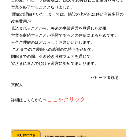
この度、パビーラ御殿場は、
2026
年
10
月
17
日ご宿泊分を
もって
営業
を終了することとなりました。
閉館の理由といたしましては、施設の老朽化に伴い今後多額の
改修費用
が
見込まれる
ことから、将来の事業運営を見通した結果
、
営業
を継続することが困難であると
の判断
によるためです
。
何卒
ご理解のほどよろしくお願いいたします。
これまでのご愛顧への感謝の気持ちを込めて
、
閉館
までの間
、引き続き
各種フェアを通じて
、
皆
さまに喜んで頂ける運営に努めて
まいります
。
パビーラ
御殿場
支配人
ここをクリック
詳細はこちらから⇒