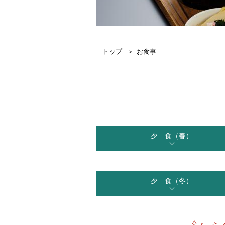
トップ
お食事
夕 食（春）
夕 食（冬）