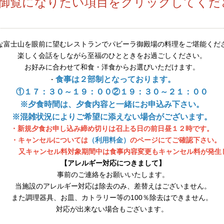
御覧になりたい項目をクリックしてくだ
な富士山を眼前に望むレストランでパビーラ御殿場の料理をご堪能くだ
楽しく会話をしながら至福のひとときを
お過ごしください。
お好みに合わせて和食・洋食からお選びいただけます。
食事は２部制となっております。
・
①１７：３０～１９：００②１９：３０～２１：００
※夕食時間は、夕食内容と一緒にお申込み下さい。
※混雑状況によりご希望に添えない場合がございます。
・新規夕食お申し込み締め切りは召上る日の前日昼１２時です。
・キャンセルについては
（利用料金）
のページにてご確認下さい
ンセル料対象期間中は食事内容変更もキャンセル料が発生
【アレルギー対応につきまして】
事前のご連絡をお願いいたします。
当施設のアレルギー対応は除去のみ、差替えはございません。
また調理器具、お皿、カトラリー等の100％除去はできません。
対応が出来ない場合もございます。