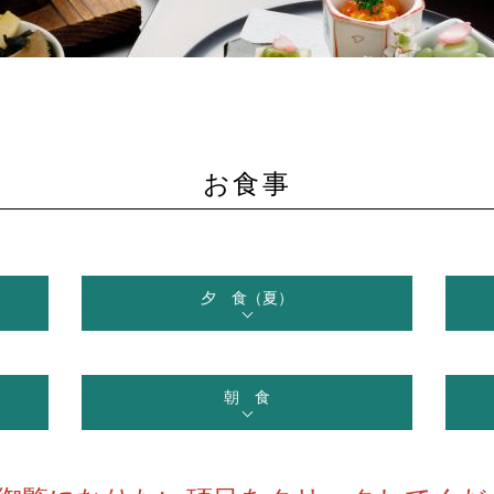
お食事
夕 食（夏）
朝 食