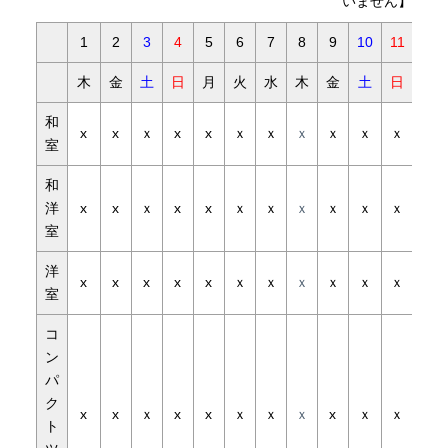
いません】
1
2
3
4
5
6
7
8
9
10
11
12
木
金
土
日
月
火
水
木
金
土
日
月
和
x
x
ｘ
x
x
ｘ
ｘ
ｘ
ｘ
ｘ
ｘ
ｘ
室
和
洋
x
x
ｘ
x
x
ｘ
ｘ
ｘ
ｘ
ｘ
ｘ
ｘ
室
洋
x
x
x
x
x
ｘ
ｘ
ｘ
ｘ
ｘ
ｘ
ｘ
室
コ
ン
パ
ク
x
x
ｘ
x
x
ｘ
ｘ
ｘ
x
ｘ
ｘ
ｘ
ト