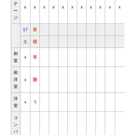
テ
x
x
ｘ
x
ｘ
ｘ
ｘ
ｘ
ｘ
ｘ
ｘ
ｘ
ー
ジ
17
皆
土
様
和
ｘ
有
室
和
洋
ｘ
難
室
洋
ｘ
う
室
コ
ン
パ