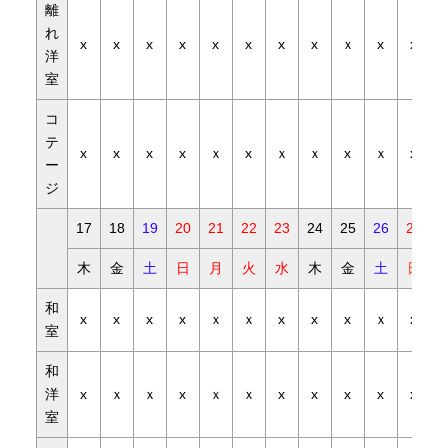
離
れ
x
x
x
x
x
x
x
x
ｘ
x
x
洋
室
コ
テ
x
x
x
x
ｘ
x
ｘ
ｘ
x
ｘ
x
ー
ジ
17
18
19
20
21
22
23
24
25
26
27
2
木
金
土
日
月
火
水
木
金
土
日
和
x
x
x
x
ｘ
ｘ
x
x
x
ｘ
x
室
和
洋
x
ｘ
ｘ
x
ｘ
ｘ
x
x
x
x
x
室