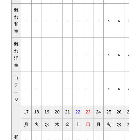
離
れ
-
-
-
-
-
-
-
-
x
x
ｘ
和
室
離
れ
-
-
-
-
-
-
-
-
x
x
x
洋
室
コ
テ
-
-
-
-
-
-
-
-
x
x
x
ー
ジ
17
18
19
20
21
22
23
24
25
26
27
2
月
火
水
木
金
土
日
月
火
水
木
和