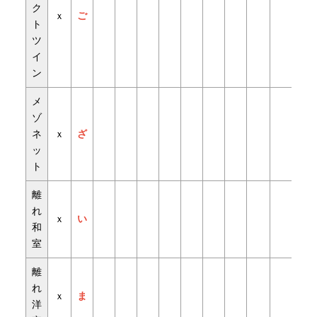
ク
ｘ
ご
ト
ツ
イ
ン
メ
ゾ
ネ
ｘ
ざ
ッ
ト
離
れ
ｘ
い
和
室
離
れ
ｘ
ま
洋