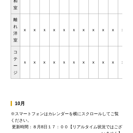
和
室
離
れ
x
x
ｘ
x
ｘ
ｘ
x
x
x
x
x
洋
室
コ
テ
ｘ
x
x
x
ｘ
ｘ
x
x
x
x
x
ー
ジ
10月
※スマートフォンはカレンダーを横にスクロールしてご覧
ください。
更新時間：８月8日１７：００【リアルタイム状況ではござ