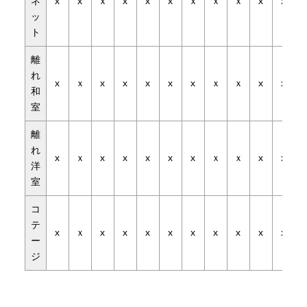
ネ
x
x
ｘ
x
x
x
ｘ
ｘ
ｘ
x
x
ッ
ト
離
れ
x
ｘ
x
x
x
x
x
ｘ
ｘ
x
x
和
室
離
れ
x
ｘ
x
x
x
x
x
ｘ
ｘ
x
x
洋
室
コ
テ
x
ｘ
x
x
x
x
x
x
x
x
x
ー
ジ